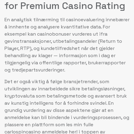
for Premium Casino Rating
En analytisk tilnærming til casinoevaluering innebærer
å innhente og analysere kvantitative data. For
eksempel kan casinobonuser vurderes ut ifra
gevinstransaksjoner, utbetalingsandeler (Return to
Player, RTP), og kundetilfredshet når det gjelder
behandling av klager — informasjon som i dag er
tilgjengelig via offentlige rapporter, brukerrapporter
og tredjepartsvurderinger.
Det er også viktig å følge bransjetrender, som
utviklingen av innarbeidede sikre betalingsløsninger,
kryptovaluta som betalingsmetode og avansert bruk
av kunstig intelligens for å forhindre svindel. En
grundig vurdering av disse aspektene gjør at en
anmeldelse kan bli bindende i vurderingsprosessen, og
plassere en plattform som les min fulle
carlospincasino anmeldelse her! i toppen av