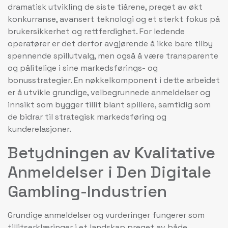
dramatisk utvikling de siste tiårene, preget av økt
konkurranse, avansert teknologi og et sterkt fokus på
brukersikkerhet og rettferdighet. For ledende
operatører er det derfor avgjørende å ikke bare tilby
spennende spillutvalg, men også å være transparente
og pålitelige i sine markedsførings- og
bonusstrategier. En nøkkelkomponent i dette arbeidet
er å utvikle grundige, velbegrunnede anmeldelser og
innsikt som bygger tillit blant spillere, samtidig som
de bidrar til strategisk markedsføring og
kunderelasjoner.
Betydningen av Kvalitative
Anmeldelser i Den Digitale
Gambling-Industrien
Grundige anmeldelser og vurderinger fungerer som
tillitserklæringer i et landskap preget av både