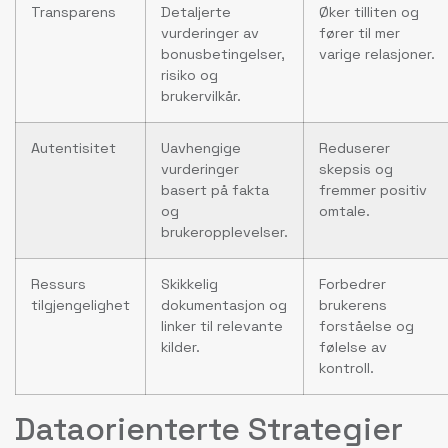
Transparens
Detaljerte
Øker tilliten og
vurderinger av
fører til mer
bonusbetingelser,
varige relasjoner.
risiko og
brukervilkår.
Autentisitet
Uavhengige
Reduserer
vurderinger
skepsis og
basert på fakta
fremmer positiv
og
omtale.
brukeropplevelser.
Ressurs
Skikkelig
Forbedrer
tilgjengelighet
dokumentasjon og
brukerens
linker til relevante
forståelse og
kilder.
følelse av
kontroll.
Dataorienterte Strategier