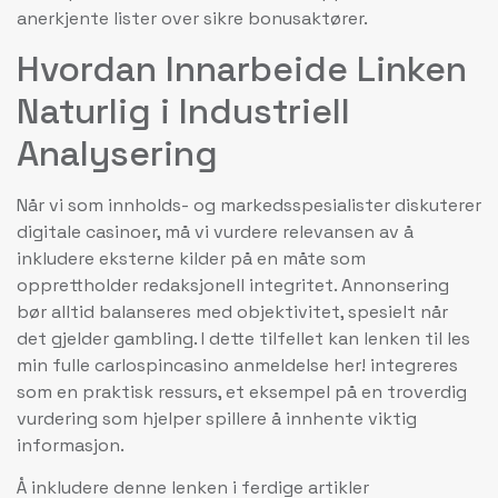
anerkjente lister over sikre bonusaktører.
Hvordan Innarbeide Linken
Naturlig i Industriell
Analysering
Når vi som innholds- og markedsspesialister diskuterer
digitale casinoer, må vi vurdere relevansen av å
inkludere eksterne kilder på en måte som
opprettholder redaksjonell integritet. Annonsering
bør alltid balanseres med objektivitet, spesielt når
det gjelder gambling. I dette tilfellet kan lenken til les
min fulle carlospincasino anmeldelse her! integreres
som en praktisk ressurs, et eksempel på en troverdig
vurdering som hjelper spillere å innhente viktig
informasjon.
Å inkludere denne lenken i ferdige artikler