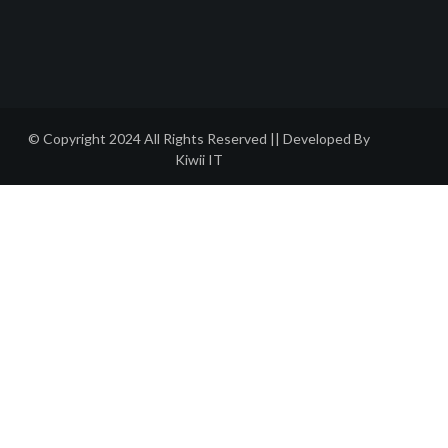
© Copyright 2024 All Rights Reserved || Developed By
Kiwii IT