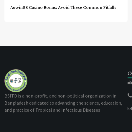
Auwin88 Casino Bonus: Avoid These Common Pitfalls
C
BSITD is a non-profit, and non-political organization in
Bangladesh dedicated to advancing the science, education,
and practice of Tropical and Infectious Diseases