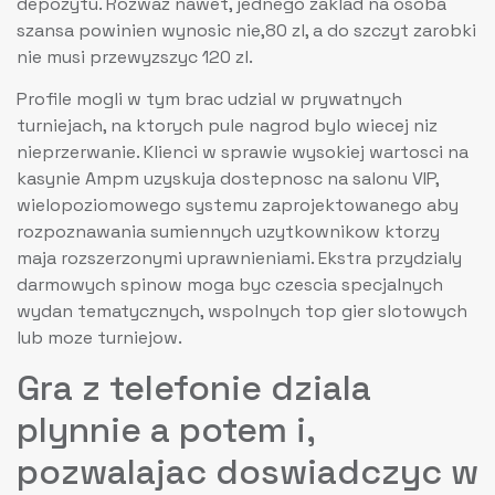
depozytu. Rozwaz nawet, jednego zaklad na osoba
szansa powinien wynosic nie,80 zl, a do szczyt zarobki
nie musi przewyzszyc 120 zl.
Profile mogli w tym brac udzial w prywatnych
turniejach, na ktorych pule nagrod bylo wiecej niz
nieprzerwanie. Klienci w sprawie wysokiej wartosci na
kasynie Ampm uzyskuja dostepnosc na salonu VIP,
wielopoziomowego systemu zaprojektowanego aby
rozpoznawania sumiennych uzytkownikow ktorzy
maja rozszerzonymi uprawnieniami. Ekstra przydzialy
darmowych spinow moga byc czescia specjalnych
wydan tematycznych, wspolnych top gier slotowych
lub moze turniejow.
Gra z telefonie dziala
plynnie a potem i,
pozwalajac doswiadczyc w