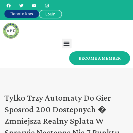
Donate Now
Login
BECOME A MEMBER
Tylko Trzy Automaty Do Gier
Sposrod 200 Dostepnych �
Zmniejsza Realny Splata W
Sprawie Nastepne Nie,7 Punktu