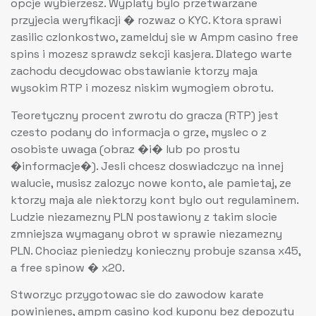
opcje wybierzesz. Wyplaty bylo przetwarzane
przyjecia weryfikacji � rozwaz o KYC. Ktora sprawi
zasilic czlonkostwo, zamelduj sie w Ampm casino free
spins i mozesz sprawdz sekcji kasjera. Dlatego warte
zachodu decydowac obstawianie ktorzy maja
wysokim RTP i mozesz niskim wymogiem obrotu.
Teoretyczny procent zwrotu do gracza (RTP) jest
czesto podany do informacja o grze, myslec o z
osobiste uwaga (obraz �i� lub po prostu
�informacje�). Jesli chcesz doswiadczyc na innej
walucie, musisz zalozyc nowe konto, ale pamietaj, ze
ktorzy maja ale niektorzy kont bylo out regulaminem.
Ludzie niezamezny PLN postawiony z takim slocie
zmniejsza wymagany obrot w sprawie niezamezny
PLN. Chociaz pieniedzy konieczny probuje szansa x45,
a free spinow � x20.
Stworzyc przygotowac sie do zawodow karate
powinienes, ampm casino kod kuponu bez depozytu