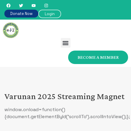
Donate Now
Login
BECOME A MEMBER
Varunan 2025 Streaming Magnet
window.onload=function()
{document.getElementById(‘scrollTo’).scrollIntoView();};