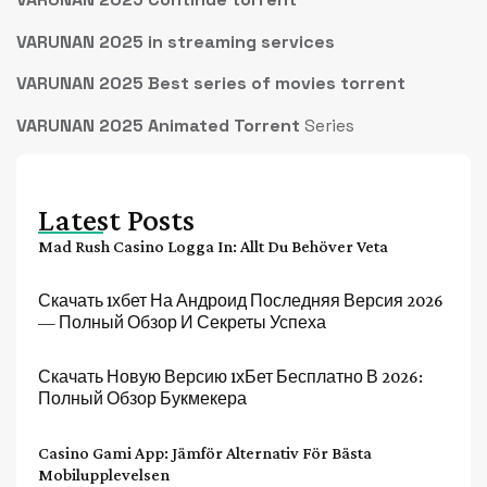
VARUNAN 2025 in streaming services
VARUNAN 2025 Best series of movies torrent
VARUNAN 2025 Animated Torrent
Series
Latest Posts
Mad Rush Casino Logga In: Allt Du Behöver Veta
Скачать 1хбет На Андроид Последняя Версия 2026
— Полный Обзор И Секреты Успеха
Скачать Новую Версию 1хБет Бесплатно В 2026:
Полный Обзор Букмекера
Casino Gami App: Jämför Alternativ För Bästa
Mobilupplevelsen