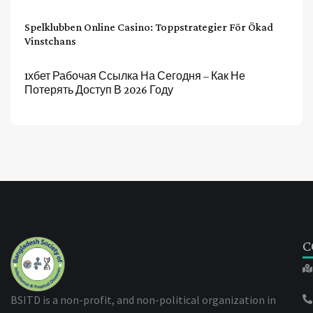
Spelklubben Online Casino: Toppstrategier För Ökad
Vinstchans
1хбет Рабочая Ссылка На Сегодня – Как Не
Потерять Доступ В 2026 Году
C
BSITD is a non-profit, and non-political organization in