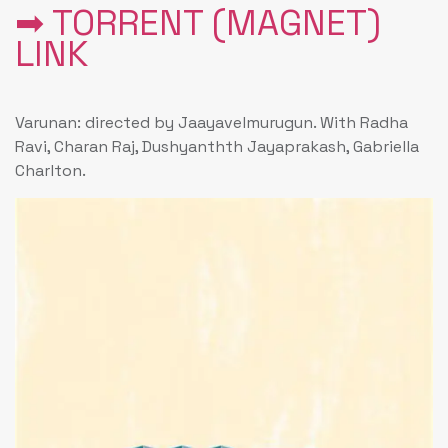
➡ TORRENT (MAGNET)
LINK
Varunan: directed by Jaayavelmurugun. With Radha
Ravi, Charan Raj, Dushyanthth Jayaprakash, Gabriella
Charlton.