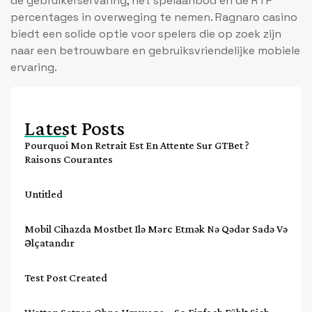
de gebruikerservaring, het spelaanbod en de RTP
percentages in overweging te nemen. Ragnaro casino
biedt een solide optie voor spelers die op zoek zijn
naar een betrouwbare en gebruiksvriendelijke mobiele
ervaring.
Latest Posts
Pourquoi Mon Retrait Est En Attente Sur GTBet ?
Raisons Courantes
Untitled
Mobil Cihazda Mostbet Ilə Mərc Etmək Nə Qədər Sadə Və
Əlçatandır
Test Post Created