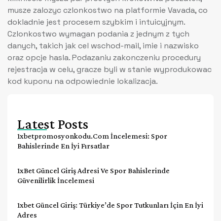
musze zalozyc czlonkostwo na platformie Vavada, co
dokladnie jest procesem szybkim i intuicyjnym.
Czlonkostwo wymagan podania z jednym z tych
danych, takich jak cel wschod-mail, imie i nazwisko
oraz opcje hasla. Podazaniu zakonczeniu procedury
rejestracja w celu, gracze byli w stanie wyprodukowac
kod kuponu na odpowiednie lokalizacja.
Latest Posts
1xbetpromosyonkodu.com İncelemesi: Spor
Bahislerinde En İyi Fırsatlar
1xBet Güncel Giriş Adresi Ve Spor Bahislerinde
Güvenilirlik İncelemesi
1xbet Güncel Giriş: Türkiye’de Spor Tutkunları İçin En İyi
Adres