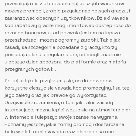
przescigaja sie z oferowaniu najlepszych warunkow i
mozesz promocji, zrobic przyciagnac nowych graczy, i
zaaranzowac obecnych uzytkownikow. Dzieki vavada
kod rabatowy gracze mogli montowac dostepnosc do
roznych bonusow, stad pozwola jestem na lepsza
przeszkadzac i mozesz ogromny zarobki. Takie jak
zasady sa szczegolnie pozadane z graczy, ktorzy
posiadaja planuja regularna gre, od mogli znacznie
ulepszyc dzien spedzony do platformie oraz materia
przegranych gotowki.
Do tej artykule przyjrzymy sie, co do powodow
korzystne cieszyc sie vavada kod promocyjny, i sa tez
jego zalety oraz jak prawde go wykorzystac.
Oczywiscie zrozumienia, o tym jak takie zasady
interesujace, mozna lepiej wczuc sie na atmosfere gier
w internecie i ulepszyc swoje szanse na wygrana.
Poznamy jeszcze, jakie formy promocji dostarczane
bylo w platformie Vavada oraz dlaczego sa one