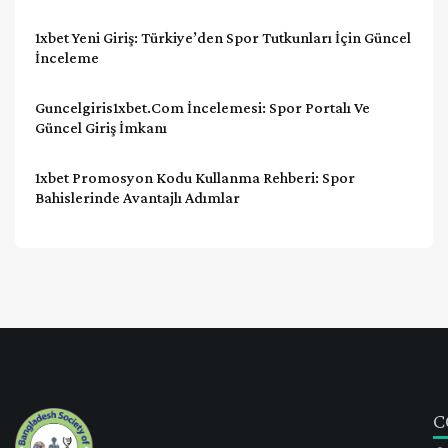
1xbet Yeni Giriş: Türkiye’den Spor Tutkunları İçin Güncel
İnceleme
Guncelgiris1xbet.com İncelemesi: Spor Portalı Ve
Güncel Giriş İmkanı
1xbet Promosyon Kodu Kullanma Rehberi: Spor
Bahislerinde Avantajlı Adımlar
C