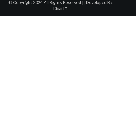
© Copyright 2024 All Rights Reserved || Developed By
Kiwii IT