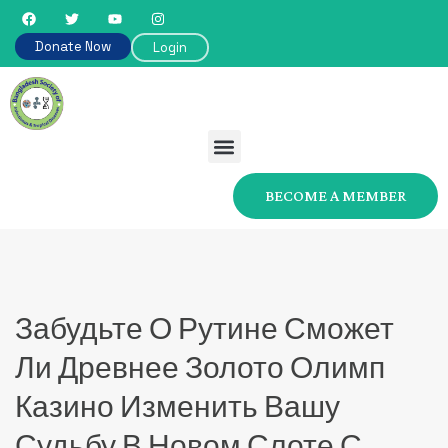
Donate Now
Login
BECOME A MEMBER
Забудьте О Рутине Сможет
Ли Древнее Золото Олимп
Казино Изменить Вашу
Судьбу В Новом Слоте С