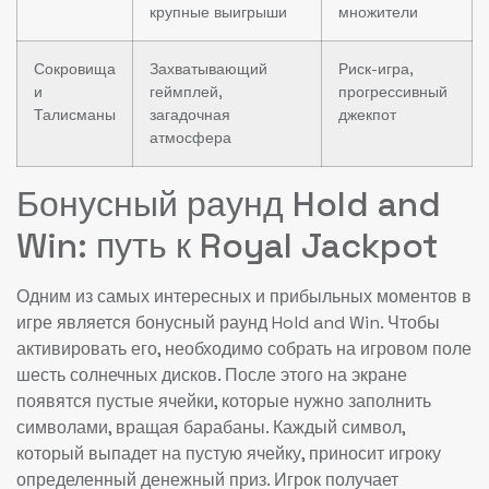
крупные выигрыши
множители
Сокровища
Захватывающий
Риск-игра,
и
геймплей,
прогрессивный
Талисманы
загадочная
джекпот
атмосфера
Бонусный раунд Hold and
Win: путь к Royal Jackpot
Одним из самых интересных и прибыльных моментов в
игре является бонусный раунд Hold and Win. Чтобы
активировать его, необходимо собрать на игровом поле
шесть солнечных дисков. После этого на экране
появятся пустые ячейки, которые нужно заполнить
символами, вращая барабаны. Каждый символ,
который выпадет на пустую ячейку, приносит игроку
определенный денежный приз. Игрок получает