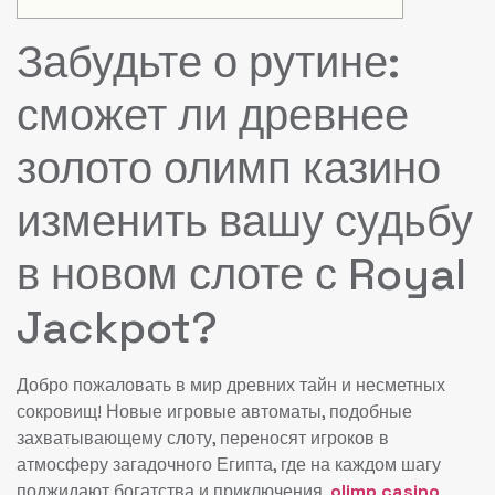
Забудьте о рутине:
сможет ли древнее
золото олимп казино
изменить вашу судьбу
в новом слоте с Royal
Jackpot?
Добро пожаловать в мир древних тайн и несметных
сокровищ! Новые игровые автоматы, подобные
захватывающему слоту, переносят игроков в
атмосферу загадочного Египта, где на каждом шагу
поджидают богатства и приключения.
olimp casino