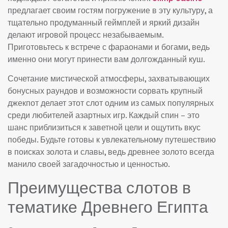
предлагает своим гостям погружение в эту культуру, а
тщательно продуманный геймплей и яркий дизайн
делают игровой процесс незабываемым.
Приготовьтесь к встрече с фараонами и богами, ведь
именно они могут принести вам долгожданный куш.
Сочетание мистической атмосферы, захватывающих
бонусных раундов и возможности сорвать крупный
джекпот делает этот слот одним из самых популярных
среди любителей азартных игр. Каждый спин – это
шанс приблизиться к заветной цели и ощутить вкус
победы. Будьте готовы к увлекательному путешествию
в поисках золота и славы, ведь древнее золото всегда
манило своей загадочностью и ценностью.
Преимущества слотов в
тематике Древнего Египта