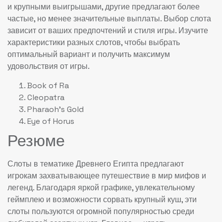
и крупными выигрышами, другие предлагают более
частые, но менее значительные выплаты. Выбор слота
зависит от ваших предпочтений и стиля игры. Изучите
характеристики разных слотов, чтобы выбрать
оптимальный вариант и получить максимум
удовольствия от игры.
Book of Ra
Cleopatra
Pharaoh’s Gold
Eye of Horus
Резюме
Слоты в тематике Древнего Египта предлагают
игрокам захватывающее путешествие в мир мифов и
легенд. Благодаря яркой графике, увлекательному
геймплею и возможности сорвать крупный куш, эти
слоты пользуются огромной популярностью среди