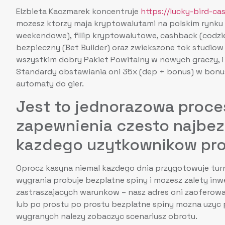
Elzbieta Kaczmarek koncentruje
https://lucky-bird-cas
mozesz ktorzy maja kryptowalutami na polskim rynku 
weekendowe), fillip kryptowalutowe, cashback (codzi
bezpieczny (Bet Builder) oraz zwiekszone tok studio
wszystkim dobry Pakiet Powitalny w nowych graczy, i
Standardy obstawiania oni 35x (dep + bonus) w bonu
automaty do gier.
Jest to jednorazowa proce
zapewnienia czesto najbe
kazdego uzytkownikow pr
Oprocz kasyna niemal kazdego dnia przygotowuje turni
wygrania probuje bezplatne spiny i mozesz zalety inwe
zastraszajacych warunkow – nasz adres oni zaoferow
lub po prostu po prostu bezplatne spiny mozna uzyc 
wygranych nalezy zobaczyc scenariusz obrotu.