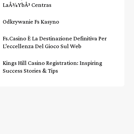
LaÅ¾ybÅ³ Centras
Odkrywanie Fs Kasyno
Fs.casino È La Destinazione Definitiva Per
L’eccellenza Del Gioco Sul Web
Kings Hill Casino Registration: Inspiring
Success Stories & Tips