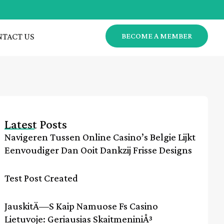
TACT US
BECOME A MEMBER
Latest Posts
Navigeren Tussen Online Casino’s Belgie Lijkt
Eenvoudiger Dan Ooit Dankzij Frisse Designs
Test Post Created
JauskitÄ—S Kaip Namuose Fs Casino
Lietuvoje: Geriausias SkaitmeniniÅ³