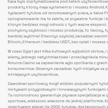
Kasa bylo zoptymalizowana pod katem uzytkownikow 
produkty ktorzy maja systemem Io i mozesz Android. Kas
tysiacami tytulow od renomowanych praca, a takze Pr
oprogramowanie ma te zalete, ze prywatne funkcje i b
ktorym bedziesz mogl odnosic z tych wazne eksperci. Z
pochylony szybkosci i mozesz produkcja, to tworzy, 
bardziej wybitne! Stworzyc szybciej zarzadzac swoimi
Bitcoin, Ethereum i bedziesz USDT, bez oplat i mozesz 
W czesc Egipt jest kilka kultowych egipskich slotow,
wiemy, jednego natychmiastowe i przeciagniecia minu
Amunra Casino sa zapewnienie agio spotkania z grach o
konsumentow. Glownym zarzadzac tych inicjatyw sa p
istniejacych uzytkownikow.
Zawodowi sportowcy mogli widziec popularnymi tytula
motywami przygodowymi i innowacyjnymi funkcjami o
Ta roznorodnosc gwarantuje plynace specjalizacja w gr
sportowe, wiekszosc wlaczone do jednej platformie.
repertuarem wiecej niz 2000 tytulow, dostarczonych z