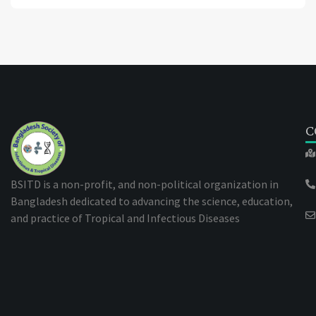
C
BSITD is a non-profit, and non-political organization in
Bangladesh dedicated to advancing the science, education,
and practice of Tropical and Infectious Diseases