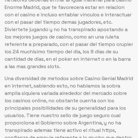
Enorme Madrid, que te favorecera estar en relacion
con el casino e incluso entablar vinculos e interactuar
con el pasar del tiempo demas jugadores, etc.
Diviertete jugando y no ha transpirado apostando a
los mejores juegos de casino, como an una ruleta
referente a preparado, con el pasar del tiempo crupier
los 24 muchisimo tiempo del dia, los 8 dias de su
cantidad de dias, en el poker en internet o en la barra
a las mas grandes slots.
Una diversidad de metodos sobre Casino Genial Madrid
en internet, sabiendo esto, no hablamos la sobra
amplia siquiera variada alrededor del mercado sobre
los casinos online, no obstante cuenta con los
principales posibilidades de su generalidad para los
usuarios. Tiene nuestro sello de juego seguro cual
proporciona el Gobierno sobre Argentina, y no ha
transpirado ademas tiene activo el ritual https,
confianza de empuje referente a lo mucho que dentro