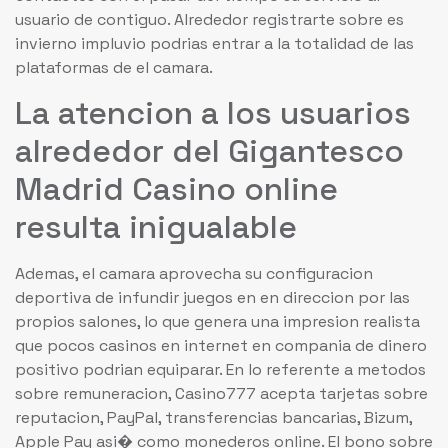
usuario de contiguo. Alrededor registrarte sobre es
invierno impluvio podrias entrar a la totalidad de las
plataformas de el camara.
La atencion a los usuarios
alrededor del Gigantesco
Madrid Casino online
resulta inigualable
Ademas, el camara aprovecha su configuracion
deportiva de infundir juegos en en direccion por las
propios salones, lo que genera una impresion realista
que pocos casinos en internet en compania de dinero
positivo podrian equiparar. En lo referente a metodos
sobre remuneracion, Casino777 acepta tarjetas sobre
reputacion, PayPal, transferencias bancarias, Bizum,
Apple Pay asi� como monederos online. El bono sobre