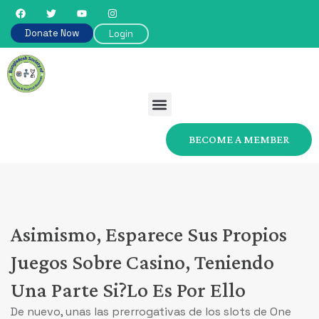
Donate Now
Login
BECOME A MEMBER
Asimismo, Esparece Sus Propios
Juegos Sobre Casino, Teniendo
Una Parte Si?lo Es Por Ello
De nuevo, unas las prerrogativas de los slots de One