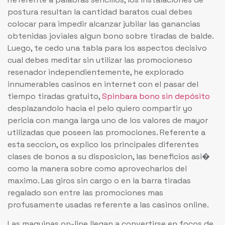
postura resultan la cantidad baratos cual debes
colocar para impedir alcanzar jubilar las ganancias
obtenidas joviales algun bono sobre tiradas de balde.
Luego, te cedo una tabla para los aspectos decisivo
cual debes meditar sin utilizar las promocioneso
resenador independientemente, he explorado
innumerables casinos en internet con el pasar del
tiempo tiradas gratuito,
Spinbara bono sin depósito
desplazandolo hacia el pelo quiero compartir yo
pericia con manga larga uno de los valores de mayor
utilizadas que poseen las promociones. Referente a
esta seccion, os explico los principales diferentes
clases de bonos a su disposicion, las beneficios asi�
como la manera sobre como aprovecharlos del
maximo. Las giros sin cargo o en la barra tiradas
regalado son entre las promociones mas
profusamente usadas referente a las casinos online.
Las maquinas on-line llegan a convertirse en focos de