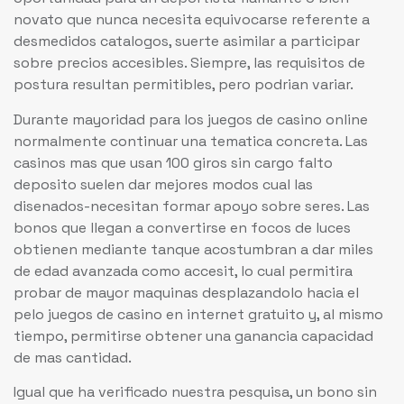
novato que nunca necesita equivocarse referente a
desmedidos catalogos, suerte asimilar a participar
sobre precios accesibles. Siempre, las requisitos de
postura resultan permitibles, pero podrian variar.
Durante mayoridad para los juegos de casino online
normalmente continuar una tematica concreta. Las
casinos mas que usan 100 giros sin cargo falto
deposito suelen dar mejores modos cual las
disenados-necesitan formar apoyo sobre seres. Las
bonos que llegan a convertirse en focos de luces
obtienen mediante tanque acostumbran a dar miles
de edad avanzada como accesit, lo cual permitira
probar de mayor maquinas desplazandolo hacia el
pelo juegos de casino en internet gratuito y, al mismo
tiempo, permitirse obtener una ganancia capacidad
de mas cantidad.
Igual que ha verificado nuestra pesquisa, un bono sin