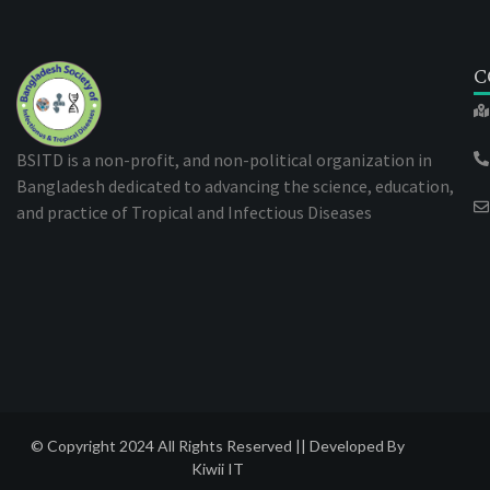
C
BSITD is a non-profit, and non-political organization in
Bangladesh dedicated to advancing the science, education,
and practice of Tropical and Infectious Diseases
© Copyright 2024 All Rights Reserved || Developed By
Kiwii IT