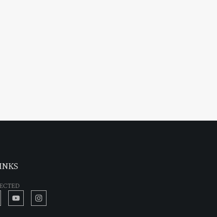
INKS
ECTED