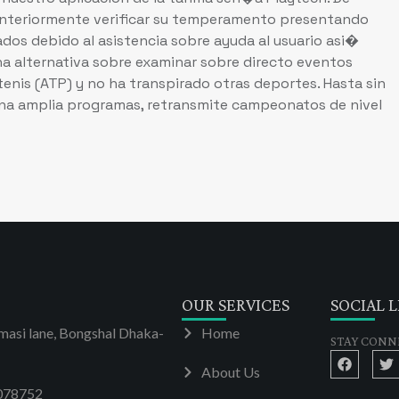
s anteriormente verificar su temperamento presentando
dos debido al asistencia sobre ayuda al usuario asi�
a alternativa sobre examinar sobre directo eventos
 tenis (ATP) y no ha transpirado otras deportes. Hasta sin
na amplia programas, retransmite campeonatos de nivel
OUR SERVICES
SOCIAL L
masi lane, Bongshal Dhaka-
Home
STAY CONN
About Us
078752