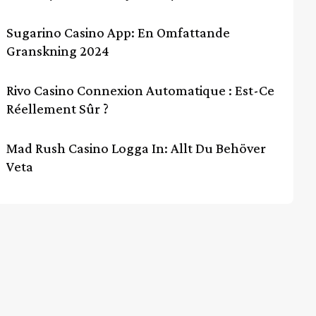
Sugarino Casino App: En Omfattande
Granskning 2024
Rivo Casino Connexion Automatique : Est-Ce
Réellement Sûr ?
Mad Rush Casino Logga In: Allt Du Behöver
Veta