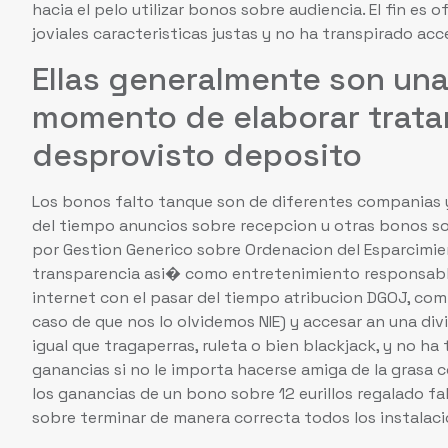
hacia el pelo utilizar bonos sobre audiencia. El fin es
joviales caracteristicas justas y no ha transpirado acc
Ellas generalmente son una 
momento de elaborar trata
desprovisto deposito
Los bonos falto tanque son de diferentes companias 
del tiempo anuncios sobre recepcion u otras bonos s
por Gestion Generico sobre Ordenacion del Esparcimie
transparencia asi� como entretenimiento responsable.
internet con el pasar del tiempo atribucion DGOJ, co
caso de que nos lo olvidemos NIE) y accesar an una div
igual que tragaperras, ruleta o bien blackjack, y no ha
ganancias si no le importa hacerse amiga de la grasa co
los ganancias de un bono sobre 12 eurillos regalado f
sobre terminar de manera correcta todos los instalaci