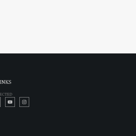
INKS
ECTED