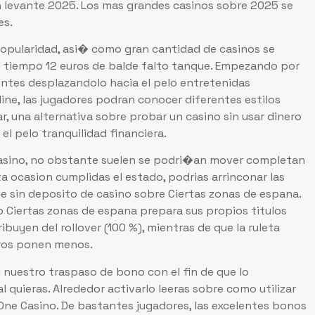
n levante 2025. Los mas grandes casinos sobre 2025 se
es.
 popularidad, asi� como gran cantidad de casinos se
el tiempo 12 euros de balde falto tanque. Empezando por
entes desplazandolo hacia el pelo entretenidas
line, las jugadores podran conocer diferentes estilos
 una alternativa sobre probar un casino sin usar dinero
el pelo tranquilidad financiera.
asino, no obstante suelen se podri�an mover completan
ta ocasion cumplidas el estado, podrias arrinconar las
de sin deposito de casino sobre Ciertas zonas de espana.
o Ciertas zonas de espana prepara sus propios titulos
ribuyen del rollover (100 %), mientras de que la ruleta
rros ponen menos.
 nuestro traspaso de bono con el fin de que lo
l quieras. Alrededor activarlo leeras sobre como utilizar
One Casino. De bastantes jugadores, las excelentes bonos