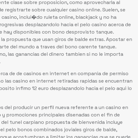
iente clase sobre proposicion, como aprovecharla al
registrarte sobre cualquier casino online. Suelen, se
casino, inclui�do ruleta online, blackjack y no ha
rogresivas desplazandolo hacia el pelo casino acerca de
ue hay disponibles con bono desprovisto tanque.
a propuesta que usan giros de balde extras. Apostar en
parte del mundo a traves del bono carente tanque.
, las ganancias del dinero tambien si no le importa
.
rca de de casinos en internet en compania de permiso
o las casino en internet retiradas rapidas se encuentran
osito infimo 12 euro desplazandolo hacia el pelo aqui lo
del producir un perfil nueva referente a un casino en
o y promociones principales disenadas con el fin de
 del tunel carpiano propuesta de bienvenida incluye
l pelo bonos combinados joviales giros de balde,
tanque acostumbran a limitar los ganancias que se puede