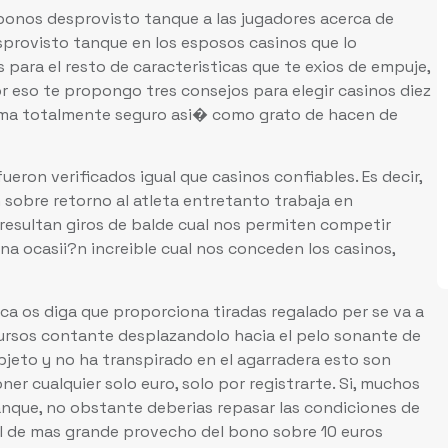
 bonos desprovisto tanque a las jugadores acerca de
esprovisto tanque en los esposos casinos que lo
ara el resto de caracteristicas que te exios de empuje,
or eso te propongo tres consejos para elegir casinos diez
orma totalmente seguro asi� como grato de hacen de
fueron verificados igual que casinos confiables. Es decir,
 sobre retorno al atleta entretanto trabaja en
 resultan giros de balde cual nos permiten competir
una ocasii?n increible cual nos conceden los casinos,
 os diga que proporciona tiradas regalado per se va a
cursos contante desplazandolo hacia el pelo sonante de
objeto y no ha transpirado en el agarradera esto son
er cualquier solo euro, solo por registrarte. Si, muchos
nque, no obstante deberias repasar las condiciones de
el de mas grande provecho del bono sobre 10 euros