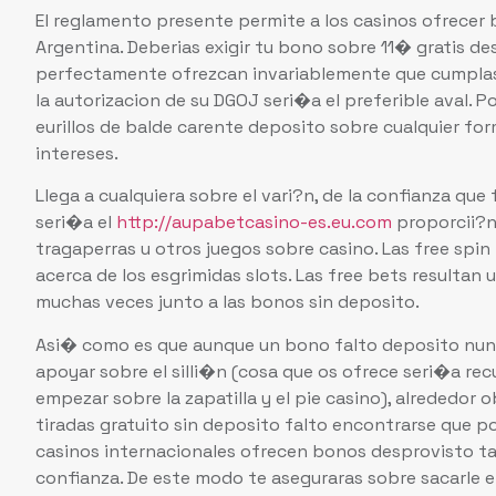
El reglamento presente permite a los casinos ofrecer
Argentina. Deberias exigir tu bono sobre 11� gratis d
perfectamente ofrezcan invariablemente que cumplas p
la autorizacion de su DGOJ seri�a el preferible aval. P
eurillos de balde carente deposito sobre cualquier f
intereses.
Llega a cualquiera sobre el vari?n, de la confianza que 
seri�a el
http://aupabetcasino-es.eu.com
proporcii?n
tragaperras u otros juegos sobre casino. Las free spin
acerca de los esgrimidas slots. Las free bets resultan 
muchas veces junto a las bonos sin deposito.
Asi� como es que aunque un bono falto deposito nunca
apoyar sobre el silli�n (cosa que os ofrece seri�a re
empezar sobre la zapatilla y el pie casino), alrededor 
tiradas gratuito sin deposito falto encontrarse que pon
casinos internacionales ofrecen bonos desprovisto ta
confianza. De este modo te aseguraras sobre sacarle 