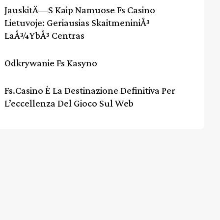
JauskitÄ—S Kaip Namuose Fs Casino
Lietuvoje: Geriausias SkaitmeniniÅ³
LaÅ¾ybÅ³ Centras
Odkrywanie Fs Kasyno
Fs.casino È La Destinazione Definitiva Per
L’eccellenza Del Gioco Sul Web