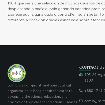
100% que seria una seleccion de muchos usuarios de o
desplazandolo hacia el pelo ganando variados premios
aparece aqui alguna duda o contratiempo entretanto
referente a conexion gracias asistencia sobre atencio
CONTACT US
105, 24-Aga
1100
BSITD is a non-profit, and non-political
+880 1711-
organization in Bangladesh dedicated to
advancing the science, education, and
admin@bsit
practice of Tropical and Infectious Diseases