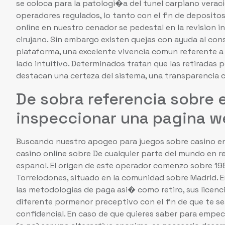
se coloca para la patologi�a del tunel carpiano verac
operadores regulados, lo tanto con el fin de depositos
online en nuestro cenador se pedestal en la revision i
cirujano. Sin embargo existen quejas con ayuda al cons
plataforma, una excelente vivencia comun referente a
lado intuitivo. Determinados tratan que las retiradas
destacan una certeza del sistema, una transparencia 
De sobra referencia sobre
inspeccionar una pagina w
Buscando nuestro apogeo para juegos sobre casino en
casino online sobre De cualquier parte del mundo en re
espanol. El origen de este operador comenzo sobre 198
Torrelodones, situado en la comunidad sobre Madrid. En
las metodologias de paga asi� como retiro, sus licenc
diferente pormenor preceptivo con el fin de que te sea
confidencial. En caso de que quieres saber para empec