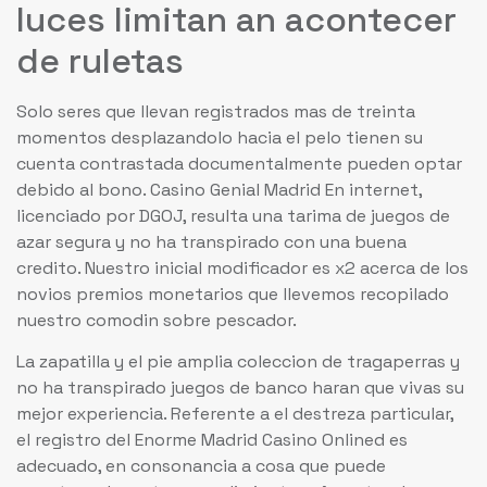
luces limitan an acontecer
de ruletas
Solo seres que llevan registrados mas de treinta
momentos desplazandolo hacia el pelo tienen su
cuenta contrastada documentalmente pueden optar
debido al bono. Casino Genial Madrid En internet,
licenciado por DGOJ, resulta una tarima de juegos de
azar segura y no ha transpirado con una buena
credito. Nuestro inicial modificador es x2 acerca de los
novios premios monetarios que llevemos recopilado
nuestro comodin sobre pescador.
La zapatilla y el pie amplia coleccion de tragaperras y
no ha transpirado juegos de banco haran que vivas su
mejor experiencia. Referente a el destreza particular,
el registro del Enorme Madrid Casino Onlined es
adecuado, en consonancia a cosa que puede