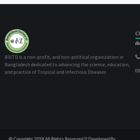
C
BSITD is a non-profit, and non-political organization in
Bangladesh dedicated to advancing the science, education,
and practice of Tropical and Infectious Diseases
© Copyright 2024 All Rights Reserved || Developed By