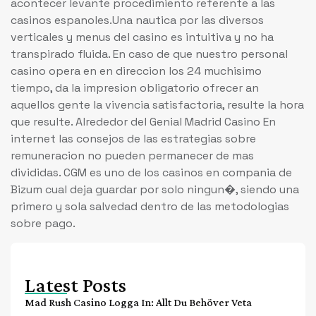
acontecer levante procedimiento referente a las
casinos espanoles.Una nautica por las diversos
verticales y menus del casino es intuitiva y no ha
transpirado fluida. En caso de que nuestro personal
casino opera en en direccion los 24 muchisimo
tiempo, da la impresion obligatorio ofrecer an
aquellos gente la vivencia satisfactoria, resulte la hora
que resulte. Alrededor del Genial Madrid Casino En
internet las consejos de las estrategias sobre
remuneracion no pueden permanecer de mas
divididas. CGM es uno de los casinos en compania de
Bizum cual deja guardar por solo ningun�, siendo una
primero y sola salvedad dentro de las metodologias
sobre pago.
Latest Posts
Mad Rush Casino Logga In: Allt Du Behöver Veta