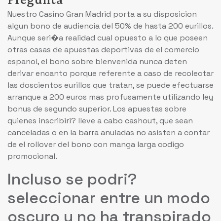
Nuestro Casino Gran Madrid porta a su disposicion
algun bono de audiencia del 50% de hasta 200 eurillos.
Aunque seri�a realidad cual opuesto a lo que poseen
otras casas de apuestas deportivas de el comercio
espanol, el bono sobre bienvenida nunca deten
derivar encanto porque referente a caso de recolectar
las doscientos eurillos que tratan, se puede efectuarse
arranque a 200 euros mas profusamente utilizando ley
bonus de segundo superior. Los apuestas sobre
quienes inscribiri? lleve a cabo cashout, que sean
canceladas o en la barra anuladas no asisten a contar
de el rollover del bono con manga larga codigo
promocional.
Incluso se podri?
seleccionar entre un modo
oscuro y no ha transpirado