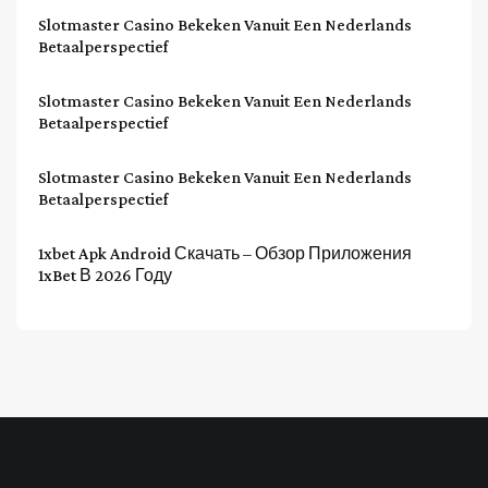
Slotmaster Casino Bekeken Vanuit Een Nederlands
Betaalperspectief
Slotmaster Casino Bekeken Vanuit Een Nederlands
Betaalperspectief
Slotmaster Casino Bekeken Vanuit Een Nederlands
Betaalperspectief
1xbet Apk Android Скачать – Обзор Приложения
1xBet В 2026 Году