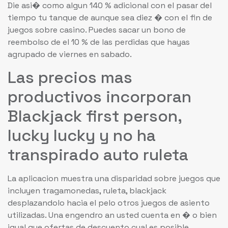
Die asi� como algun 140 % adicional con el pasar del
tiempo tu tanque de aunque sea diez � con el fin de
juegos sobre casino. Puedes sacar un bono de
reembolso de el 10 % de las perdidas que hayas
agrupado de viernes en sabado.
Las precios mas
productivos incorporan
Blackjack first person,
lucky lucky y no ha
transpirado auto ruleta
La aplicacion muestra una disparidad sobre juegos que
incluyen tragamonedas, ruleta, blackjack
desplazandolo hacia el pelo otros juegos de asiento
utilizadas. Una engendro an usted cuenta en � o bien
igual que ofertas de descuento cual es posible