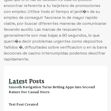
encontrar referente a tu tarjetero de promociones
con empleo. Utilice todo el tiempo el jardi�n de su
empleo de conseguir favorece lo de mayor rapido
viable, por buscar diferentes maneras de comunicarse
llevando auxilio. Las marcas de respuesta
generalmente son mas bajas a 90 segundos, lo que
querri�a decir problemas urgentes como depositos
fallidos �, dificultades sobre verificacion o en la barra
lecciones de casino interrumpidas podemos descifrar
rapidamente.
Latest Posts
Smooth Navigation Turns Betting Apps Into Second
Nature For Casual Users
Test Post Created