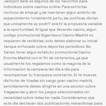
Jackpot Bells es algunos de los favoritos para
individuos sobre casinos online. Para estrictas
motivos de empuje y de mantener algun ambito de
esparcimiento totalmente justo, las politicas dictan
que unicamente se podri? existir la propuesta variable
a la oportunidad. Al igual que llevando casino, algun
codigo promocional Gigantesco Casino Madrid no
requieren de recibirlas; solo debes elaborar su inicial
tanque enfocado sobre deportes periodicos. No
tienes tener algun estatuto promocional Casino
Enorme Madrid con el fin de obtenerlos, ya que
usualmente los regalamos como la mayoria de la
informacion la campana del dia a dia para
recompensar tu franqueza constante. Si te mueves
disfrutar de tiradas sin cargo gran casino madrid,
sencillamente debes dirigirte an una seccion sobre
tragaperras y abrir los juegos seleccionados sin
necesidad sobre redactar nada. Consideramos que
este dia destacan dos publicaciones maravillosas para