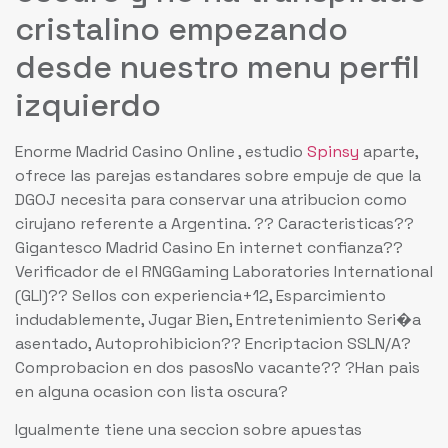
cristalino empezando
desde nuestro menu perfil
izquierdo
Enorme Madrid Casino Online , estudio
Spinsy
aparte,
ofrece las parejas estandares sobre empuje de que la
DGOJ necesita para conservar una atribucion como
cirujano referente a Argentina. ?? Caracteristicas??
Gigantesco Madrid Casino En internet confianza??
Verificador de el RNGGaming Laboratories International
(GLI)?? Sellos con experiencia+12, Esparcimiento
indudablemente, Jugar Bien, Entretenimiento Seri�a
asentado, Autoprohibicion?? Encriptacion SSLN/A?
Comprobacion en dos pasosNo vacante?? ?Han pais
en alguna ocasion con lista oscura?
Igualmente tiene una seccion sobre apuestas