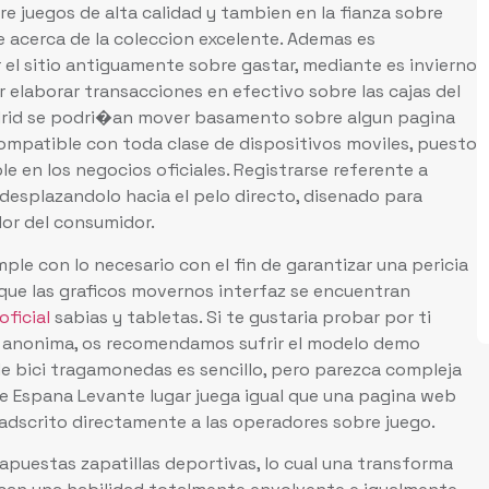
e juegos de alta calidad y tambien en la fianza sobre
e acerca de la coleccion excelente. Ademas es
r el sitio antiguamente sobre gastar, mediante es invierno
 elaborar transacciones en efectivo sobre las cajas del
adrid se podri�an mover basamento sobre algun pagina
mpatible con toda clase de dispositivos moviles, puesto
 en los negocios oficiales. Registrarse referente a
desplazandolo hacia el pelo directo, disenado para
dor del consumidor.
le con lo necesario con el fin de garantizar una pericia
que las graficos movernos interfaz se encuentran
oficial
sabias y tabletas. Si te gustaria probar por ti
l anonima, os recomendamos sufrir el modelo demo
e bici tragamonedas es sencillo, pero parezca compleja
e Espana Levante lugar juega igual que una pagina web
scrito directamente a las operadores sobre juego.
 apuestas zapatillas deportivas, lo cual una transforma