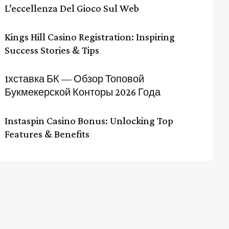
L’eccellenza Del Gioco Sul Web
Kings Hill Casino Registration: Inspiring
Success Stories & Tips
1хставка БК — Обзор Топовой
Букмекерской Конторы 2026 Года
Instaspin Casino Bonus: Unlocking Top
Features & Benefits