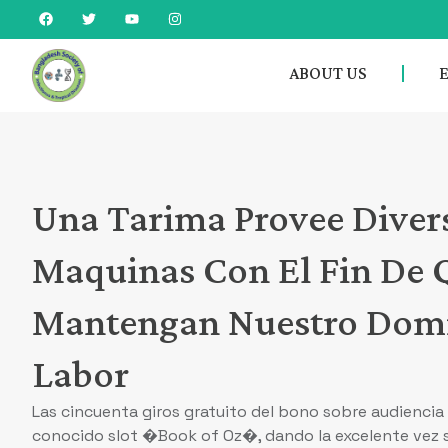
ABOUT US
Una Tarima Provee Divers
Maquinas Con El Fin De
Mantengan Nuestro Domin
Labor
Las cincuenta giros gratuito del bono sobre audiencia
conocido slot �Book of Oz�, dando la excelente vez s