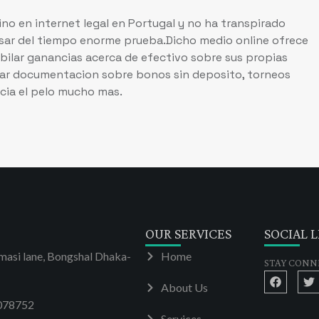
ino en internet legal en Portugal y no ha transpirado
sar del tiempo enorme prueba.Dicho medio online ofrece
ubilar ganancias acerca de efectivo sobre sus propias
mar documentacion sobre bonos sin deposito, torneos
cia el pelo mucho mas.
OUR SERVICES
SOCIAL L
masi lane, Bongshal Dhaka-
Home
STAY CONN
About Us
078752
Services